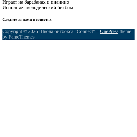
Играет на барабанах и пианино
Исполняет мелодический битбокс
Следите за нами в соцсетях
Copyright © 2026 Школа битбокса "Connect"
–
OnePress
theme
by FameThemes