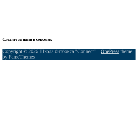
Следите за нами в соцсетях
Copyright © 2026 Школа битбокса "Connect"
–
OnePress
theme
by FameThemes